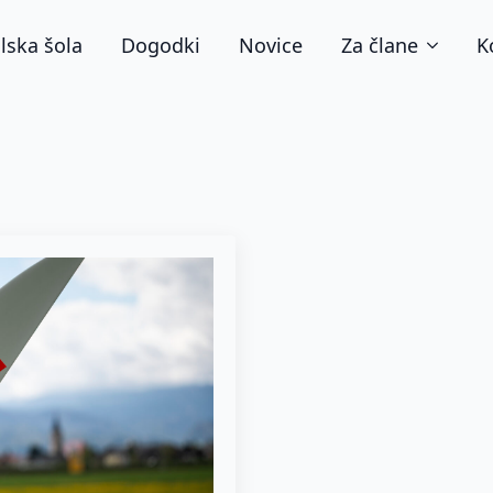
lska šola
Dogodki
Novice
Za člane
K