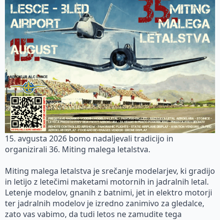
15. avgusta 2026 bomo nadaljevali tradicijo in
organizirali 36. Miting malega letalstva.
Miting malega letalstva je srečanje modelarjev, ki gradijo
in letijo z letečimi maketami motornih in jadralnih letal.
Letenje modelov, gnanih z batnimi, jet in elektro motorji
ter jadralnih modelov je izredno zanimivo za gledalce,
zato vas vabimo, da tudi letos ne zamudite tega