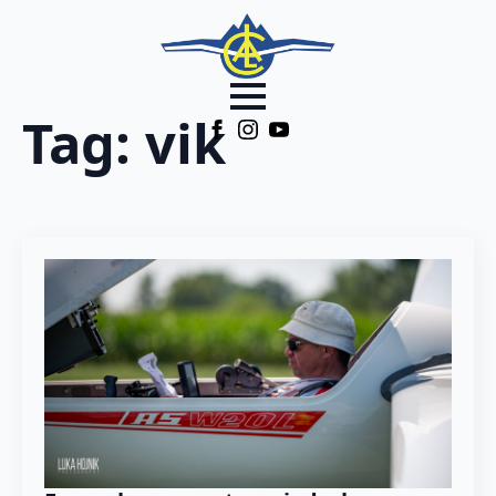
Tag:
vik