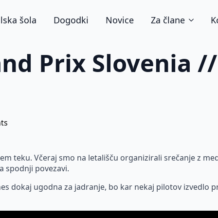
lska šola
Dogodki
Novice
Za člane
K
and Prix Slovenia /
ts
em teku. Včeraj smo na letališču organizirali srečanje z medi
a spodnji povezavi.
es dokaj ugodna za jadranje, bo kar nekaj pilotov izvedlo prv