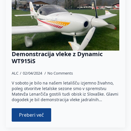
Demonstracija vleke z Dynamic
WT915iS
ALC
02/04/2024
No Comments
V soboto je bilo na našem letališču izjemno živahno,
poleg otvoritve letalske sezone smo v spremstvu
Matevža Lenarčiča gostili tudi obisk iz Slovaške. Glavni
dogodek je bil demonstracija vleke jadralnih…
Preberi več