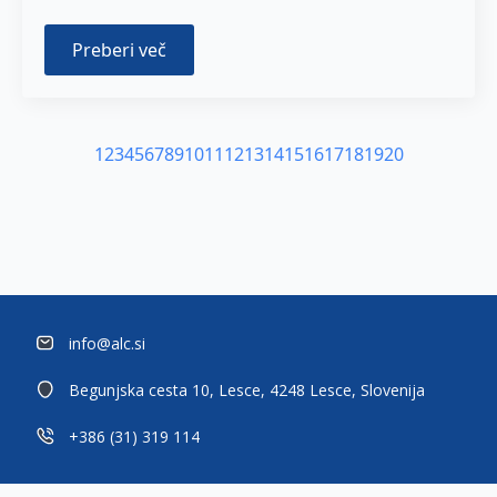
Preberi več
1
2
3
4
5
6
7
8
9
10
11
12
13
14
15
16
17
18
19
20
info@alc.si
Begunjska cesta 10, Lesce, 4248 Lesce, Slovenija
+386 (31) 319 114